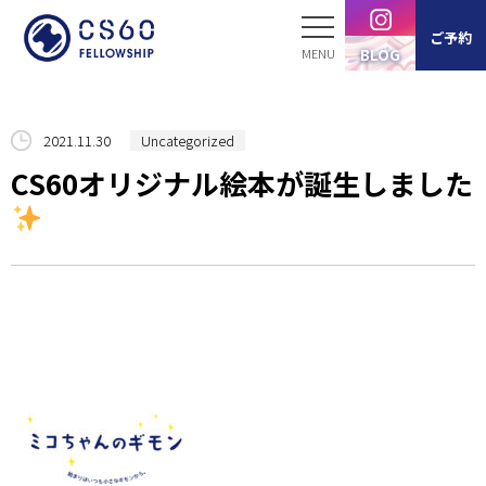
ご予約
BLOG
ホーム
2021.11.30
Uncategorized
CS60オリジナル絵本が誕生しました
サービス案内
スタッフ紹介
製品紹介
ブログ
お客様の声